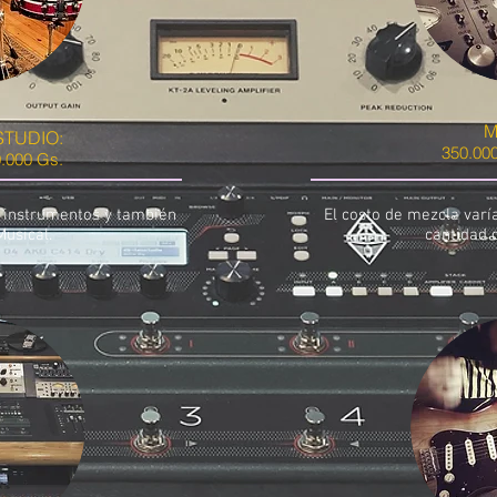
M
STUDIO:
350.000
0.000 Gs.
s instrumentos y también
El costo de mezcla varí
Musical.
cantidad 