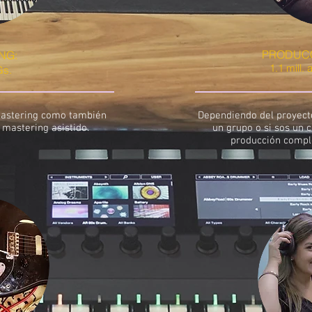
PRODUCC
NG:
1.1
mill. 
Gs.
mastering como también
Dependiendo del proyecto,
 mastering asistido.
un grupo o si sos un 
producción comple