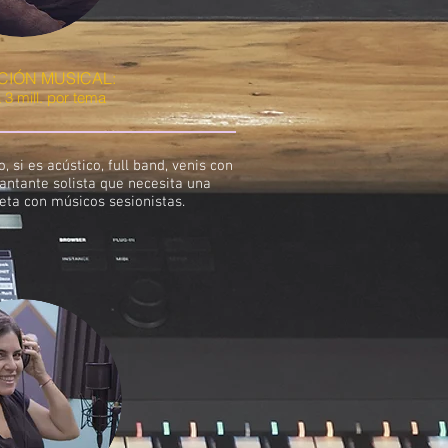
IÓN MUSICAL:
a 3 mill. por tema
 si es acústico, full band, venis con
cantante solista que necesita una
ta con músicos sesionistas.