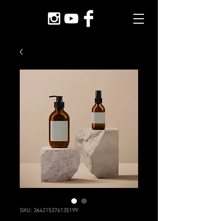
SKU: 364215376135199