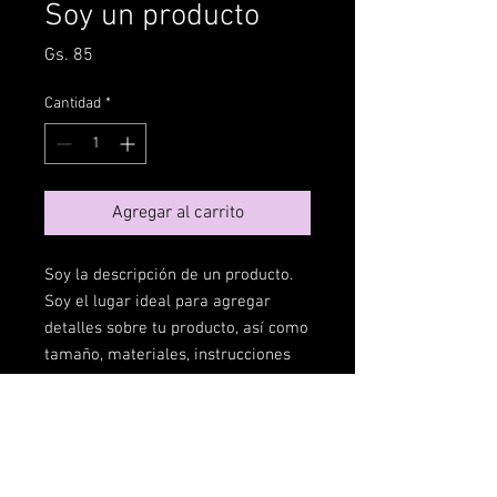
Soy un producto
Precio
Gs. 85
Cantidad
*
Agregar al carrito
Soy la descripción de un producto. 
Soy el lugar ideal para agregar 
detalles sobre tu producto, así como 
tamaño, materiales, instrucciones 
de cuidado y de limpieza.
INFORMACIÓN DE
PRODUCTO