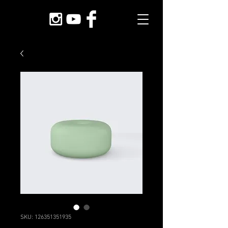
SKU: 126351351935