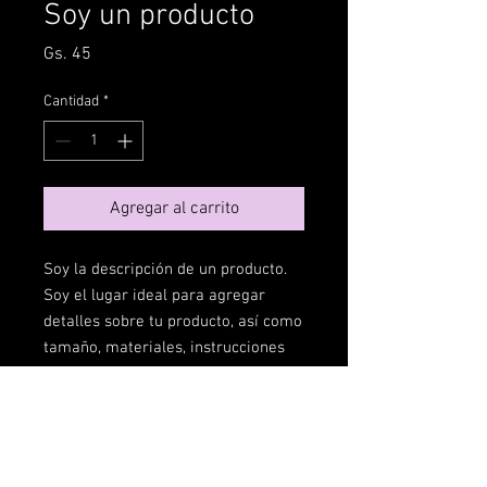
Soy un producto
Precio
Gs. 45
Cantidad
*
Agregar al carrito
Soy la descripción de un producto. 
Soy el lugar ideal para agregar 
detalles sobre tu producto, así como 
tamaño, materiales, instrucciones 
de cuidado y de limpieza.
INFORMACIÓN DE
PRODUCTO